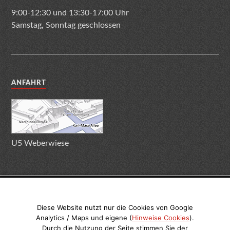
9:00-12:30 und 13:30-17:00 Uhr
Samstag, Sonntag geschlossen
ANFAHRT
U5 Weberwiese
Impressum
Datenschutz
Terminabsage
Diese Website nutzt nur die Cookies von Google
Analytics / Maps und eigene (
Hinweise Cookies
).
Durch die Nutzung der Seite stimmen Sie der